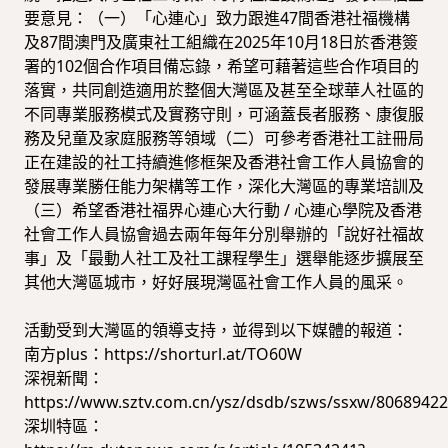
要意見：（一）「心連心」致力跟進47間香港社福機構
及87間澳門及廣東社工組織在2025年10月18日於香港簽
署的102個合作項目備忘錄，希望可藉著這些合作項目的
落實，共同創造適用於整個大灣區及甚至全球華人社區的
不同專業服務模式及實務守則，可涵蓋長者服務、康復服
務及兒童及家庭服務等領域（二）可參考香港社工註冊局
正在建設的社工持續進修框架及香港社會工作人員協會的
發展專業勝任能力架構等工作，深化大灣區的專業培訓及
（三）希望香港社福界心連心大行動 / 心連心學院及香港
社會工作人員協會過去兩年每年分別舉辦的「說好社福故
事」及「最動人社工及社工課程學生」選舉能逐步擴展至
其他大灣區城市，好好展現灣區社會工作人員的風采。
活動受到大灣區的領導支持，並得到以下媒體的報道：
南方plus：https://shorturl.at/TO60W
深視新聞：
https://www.sztv.com.cn/ysz/dsdb/szws/ssxw/80689422
深圳特區：