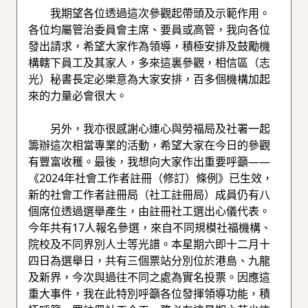
我期望各位透過這次參觀起帶頭及示範作用。
各位均屬管治委員會主席、要員或高管，我向各位
發出請求，希望大家作為領導，積極安排及鼓勵機
構轄下員工及其家人，多來這裏參觀，相信區（志
光）秘書長定必樂意為大家安排，百多個機構加起
來的力量必會很大。
另外，我亦很感謝心連心與勞福局及社署一起
籌辦這次相當專業的活動，希望大家在今日的參觀
有豐富收穫。最後，我想向大家作出重要呼籲——
《2024年社會工作者註冊（修訂）條例》已生效，
新的社會工作者註冊局（社工註冊局）成員仍有八
個席位透過選舉產生，由註冊社工選出心儀代表。
今年共有17人報名參選，來自不同規模社福機構、
院校及不同界別人士等光譜。本星期六即十二月十
四日為選舉日，共有三個票站分別位於港島、九龍
及新界，今次與過往不同之處為實名投票。因應這
重大事件，我在此特別呼籲各位發揮領導功能，積