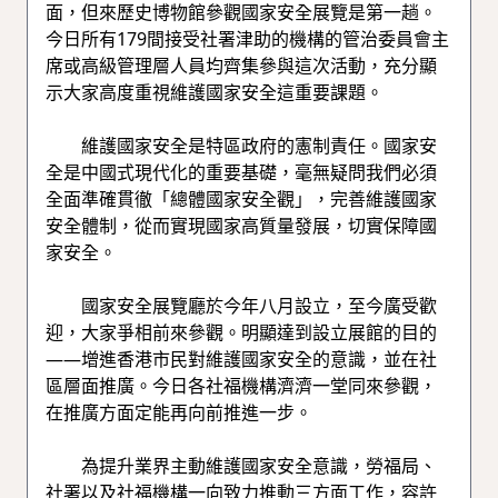
面，但來歷史博物館參觀國家安全展覽是第一趟。
今日所有179間接受社署津助的機構的管治委員會主
席或高級管理層人員均齊集參與這次活動，充分顯
示大家高度重視維護國家安全這重要課題。
維護國家安全是特區政府的憲制責任。國家安
全是中國式現代化的重要基礎，毫無疑問我們必須
全面準確貫徹「總體國家安全觀」，完善維護國家
安全體制，從而實現國家高質量發展，切實保障國
家安全。
國家安全展覽廳於今年八月設立，至今廣受歡
迎，大家爭相前來參觀。明顯達到設立展館的目的
——增進香港市民對維護國家安全的意識，並在社
區層面推廣。今日各社福機構濟濟一堂同來參觀，
在推廣方面定能再向前推進一步。
為提升業界主動維護國家安全意識，勞福局、
社署以及社福機構一向致力推動三方面工作，容許