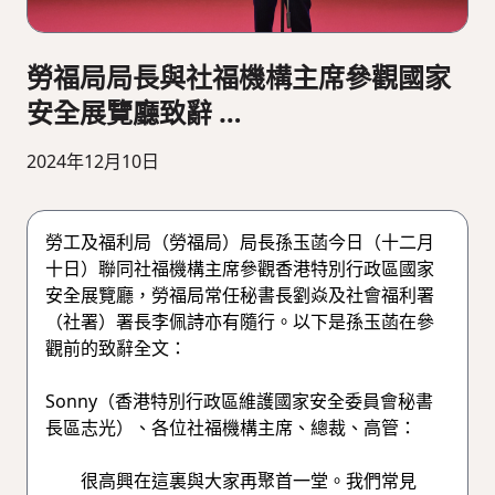
勞福局局長與社福機構主席參觀國家
安全展覽廳致辭
（附圖／短片）
2024年12月10日
勞工及福利局（勞福局）局長孫玉菡今日（十二月
十日）聯同社福機構主席參觀香港特別行政區國家
安全展覽廳，勞福局常任秘書長劉焱及社會福利署
（社署）署長李佩詩亦有隨行。以下是孫玉菡在參
觀前的致辭全文：
Sonny（香港特別行政區維護國家安全委員會秘書
長區志光）、各位社福機構主席、總裁、高管：
很高興在這裏與大家再聚首一堂。我們常見