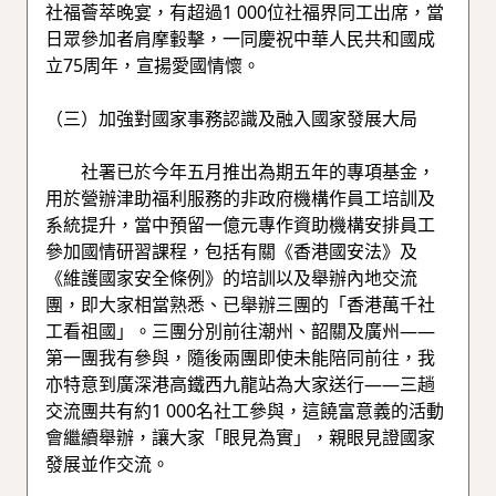
社福薈萃晚宴，有超過1 000位社福界同工出席，當
日眾參加者肩摩轂擊，一同慶祝中華人民共和國成
立75周年，宣揚愛國情懷。
（三）加強對國家事務認識及融入國家發展大局
社署已於今年五月推出為期五年的專項基金，
用於營辦津助福利服務的非政府機構作員工培訓及
系統提升，當中預留一億元專作資助機構安排員工
參加國情研習課程，包括有關《香港國安法》及
《維護國家安全條例》的培訓以及舉辦內地交流
團，即大家相當熟悉、已舉辦三團的「香港萬千社
工看祖國」。三團分別前往潮州、韶關及廣州——
第一團我有參與，隨後兩團即使未能陪同前往，我
亦特意到廣深港高鐵西九龍站為大家送行——三趟
交流團共有約1 000名社工參與，這饒富意義的活動
會繼續舉辦，讓大家「眼見為實」，親眼見證國家
發展並作交流。